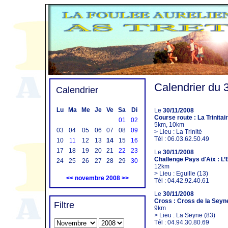
Calendrier du
Calendrier
Lu
Ma
Me
Je
Ve
Sa
Di
Le
30/11/2008
Course route : La Trinitai
01
02
5km, 10km
03
04
05
06
07
08
09
> Lieu : La Trinité
Tél : 06.03.62.50.49
10
11
12
13
14
15
16
17
18
19
20
21
22
23
Le
30/11/2008
Challenge Pays d'Aix : L’
24
25
26
27
28
29
30
12km
> Lieu : Eguille (13)
<<
novembre 2008
>>
Tél : 04.42.92.40.61
Le
30/11/2008
Cross : Cross de la Seyn
Filtre
9km
> Lieu : La Seyne (83)
Tél : 04.94.30.80.69