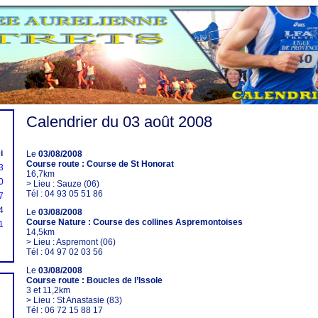
Calendrier du 03 août 2008
i
Le
03/08/2008
Course route : Course de St Honorat
3
16,7km
0
> Lieu : Sauze (06)
Tél : 04 93 05 51 86
7
4
Le
03/08/2008
Course Nature : Course des collines Aspremontoises
1
14,5km
> Lieu : Aspremont (06)
Tél : 04 97 02 03 56
Le
03/08/2008
Course route : Boucles de l’Issole
3 et 11,2km
> Lieu : St Anastasie (83)
Tél : 06 72 15 88 17