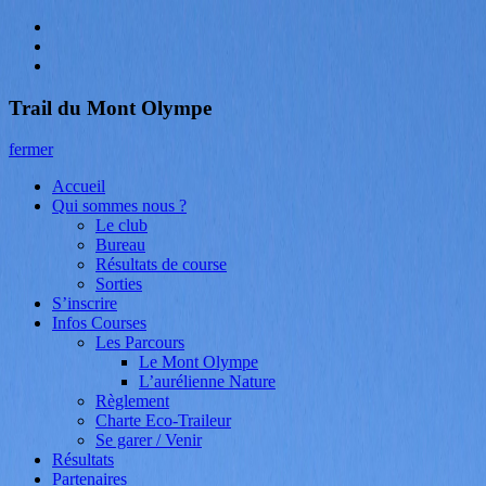
Aller
E-
au
mail
Facebook
contenu
Instagram
Trail du Mont Olympe
Trail du Mont Olympe
fermer
Accueil
Qui sommes nous ?
Le club
Bureau
Résultats de course
Sorties
S’inscrire
Infos Courses
Les Parcours
Le Mont Olympe
L’aurélienne Nature
Règlement
Charte Eco-Traileur
Se garer / Venir
Résultats
Partenaires