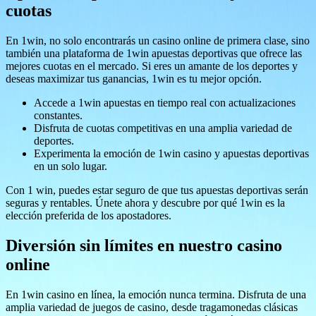
cuotas
En 1win, no solo encontrarás un casino online de primera clase, sino
también una plataforma de 1win apuestas deportivas que ofrece las
mejores cuotas en el mercado. Si eres un amante de los deportes y
deseas maximizar tus ganancias, 1win es tu mejor opción.
Accede a 1win apuestas en tiempo real con actualizaciones
constantes.
Disfruta de cuotas competitivas en una amplia variedad de
deportes.
Experimenta la emoción de 1win casino y apuestas deportivas
en un solo lugar.
Con 1 win, puedes estar seguro de que tus apuestas deportivas serán
seguras y rentables. Únete ahora y descubre por qué 1win es la
elección preferida de los apostadores.
Diversión sin límites en nuestro casino
online
En 1win casino en línea, la emoción nunca termina. Disfruta de una
amplia variedad de juegos de casino, desde tragamonedas clásicas