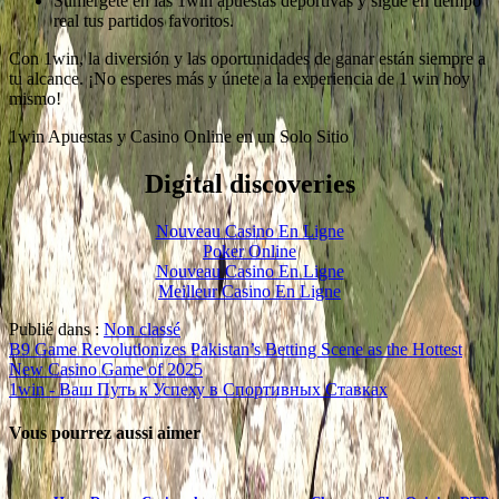
Sumérgete en las 1win apuestas deportivas y sigue en tiempo
real tus partidos favoritos.
Con 1win, la diversión y las oportunidades de ganar están siempre a
tu alcance. ¡No esperes más y únete a la experiencia de 1 win hoy
mismo!
1win Apuestas y Casino Online en un Solo Sitio
Digital discoveries
Nouveau Casino En Ligne
Poker Online
Nouveau Casino En Ligne
Meilleur Casino En Ligne
Publié dans :
Non classé
Navigation
B9 Game Revolutionizes Pakistan’s Betting Scene as the Hottest
New Casino Game of 2025
de
1win - Ваш Путь к Успеху в Спортивных Ставках
l’article
Vous pourrez aussi aimer