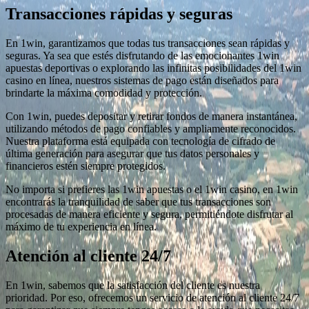
Transacciones rápidas y seguras
En 1win, garantizamos que todas tus transacciones sean rápidas y
seguras. Ya sea que estés disfrutando de las emocionantes 1win
apuestas deportivas o explorando las infinitas posibilidades del 1win
casino en línea, nuestros sistemas de pago están diseñados para
brindarte la máxima comodidad y protección.
Con 1win, puedes depositar y retirar fondos de manera instantánea,
utilizando métodos de pago confiables y ampliamente reconocidos.
Nuestra plataforma está equipada con tecnología de cifrado de
última generación para asegurar que tus datos personales y
financieros estén siempre protegidos.
No importa si prefieres las 1win apuestas o el 1win casino, en 1win
encontrarás la tranquilidad de saber que tus transacciones son
procesadas de manera eficiente y segura, permitiéndote disfrutar al
máximo de tu experiencia en línea.
Atención al cliente 24/7
En 1win, sabemos que la satisfacción del cliente es nuestra
prioridad. Por eso, ofrecemos un servicio de atención al cliente 24/7