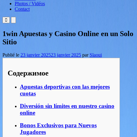
Photos / Vidéos
Contact
Menu
Menu
principal
principal
pour
pour
1win Apuestas y Casino Online en un Solo
mobile
descktop
Sitio
Publié le
23 janvier 2025
23 janvier 2025
par
Slaoui
Содержимое
Apuestas deportivas con las mejores
cuotas
Diversión sin límites en nuestro casino
online
Bonos Exclusivos para Nuevos
Jugadores