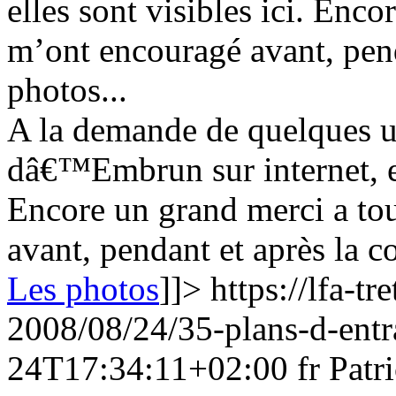
elles sont visibles ici. Enc
m’ont encouragé avant, pend
photos...
A la demande de quelques u
dâ€™Embrun sur internet, el
Encore un grand merci a t
avant, pendant et après la c
Les photos
]]>
https://lfa-tr
2008/08/24/35-plans-d-ent
24T17:34:11+02:00
fr
Patr