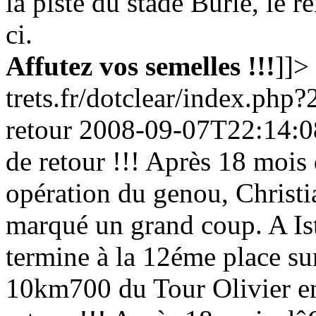
la piste du stade Burle, le r
ci.
Affutez vos semelles !!!
]]>
trets.fr/dotclear/index.php?
retour
2008-09-07T22:14:0
de retour !!! Après 18 mois 
opération du genou, Christia
marqué un grand coup. A Ist
termine à la 12éme place sur
10km700 du Tour Olivier en 