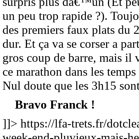
surpris plus dâ€™un (Et pe
un peu trop rapide ?). Tou
des premiers faux plats du
dur. Et ça va se corser a pa
gros coup de barre, mais il 
ce marathon dans les temps
Nul doute que les 3h15 sont 
Bravo Franck !
]]>
https://lfa-trets.fr/dot
week-end-pluvieux-mais-h