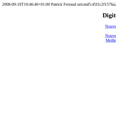
2008-09-19T10:46:40+01:00
Patrick Ferraud
urn:md5:45f1c2f1576
Digit
Nouve
Nouve
Meill