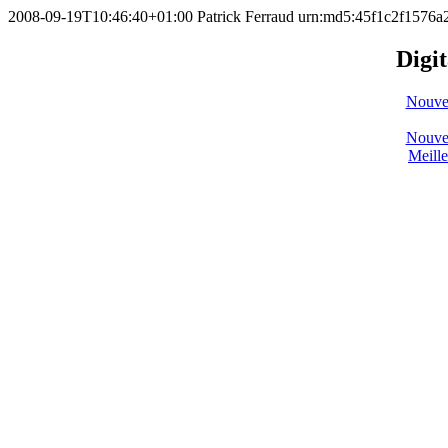
2008-09-19T10:46:40+01:00
Patrick Ferraud
urn:md5:45f1c2f1576
Digit
Nouve
Nouve
Meill