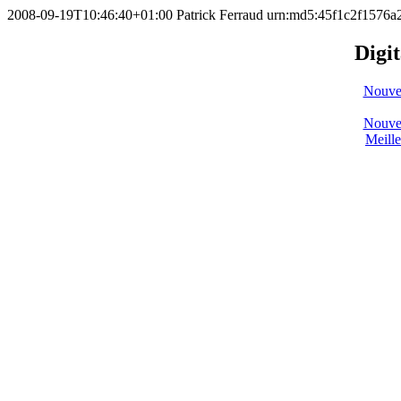
2008-09-19T10:46:40+01:00
Patrick Ferraud
urn:md5:45f1c2f1576
Digit
Nouve
Nouve
Meill