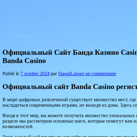
Официальный Сайт Банда Казино Casin
Banda Casino
sur
Publié le
7 octobre 2024
par
Slaoui
Laisser un commentaire
Официал
Сайт
Официальный сайт Banda Casino регистр
Банда
Казино
В мире цифровых развлечений существует множество мест, где
Casino
насладиться современными играми, не выходя из дома. Здесь с
Banda:
Регистрац
Входя в этот мир, вы можете получить множество уникальных п
Вход
разделе мы рассмотрим основные шаги, которые помогут вам 
И
возможностей.
Бонусы
Здесь каждый найдет что-то для себя: от новичков до опытных п