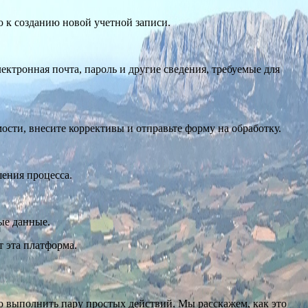
ю к созданию новой учетной записи.
ектронная почта, пароль и другие сведения, требуемые для
сти, внесите коррективы и отправьте форму на обработку.
ения процесса.
ые данные.
т эта платформа.
о выполнить пару простых действий. Мы расскажем, как это