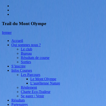
Aller
E-
au
mail
Facebook
contenu
Instagram
Trail du Mont Olympe
Trail du Mont Olympe
fermer
Accueil
Qui sommes nous ?
Le club
Bureau
Résultats de course
Sorties
S’inscrire
Infos Courses
Les Parcours
Le Mont Olympe
L’aurélienne Nature
Règlement
Charte Eco-Traileur
Se garer / Venir
Résultats
Partenaires