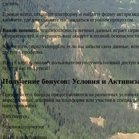
сделать.
Прежде всего, откройте платформу и найдите форму авторизаци
кабинете, где уже сможете наслаждаться игровым процессом.
Важно помнить
, что безопасность личных данных играет пер
неприятностей и сохранить ваш аккаунт в полной безопасности
Кроме того, https://videoppl.ru/ если вы забыли свои данные,
доступ к профилю.
Вход в клуб позволяет пользователю получить полный доступ 
будут у вас под рукой!
Получение бонусов: Условия и Активиз
Прежде всего, бонусы предоставляются на различных условиях
определённых действий на платформе или участия в специальн
использованию.
Тип бонуса
Условия получения
Шаги для активации