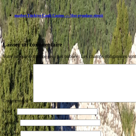
 sitesii
betturkey Casino & Betting Turkey 💰 Get a
Slots & Games
Laisser un commentaire
Votre adresse e-mail ne sera pas publiée.
Les champs obligatoires son
Commentaire
*
Nom
*
E-mail
*
Site web