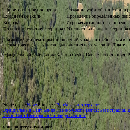
Приветственное поощрение
Создание учётной записи и пе
Ежедневные акции
Проведение определённых дейс
Кешбэк
Игровая активность за опреде
Подарки за участие в турнирах
Успешное завершение турнира 
Для активации некоторых поощрений может потребоваться ввод
автоматически, сразу после выполнения всех условий. Тщател
Официальный Сайт Банда Казино Casino Banda: Регистрация, 
Publié dans :
News
Étiqueté :
Banda казино зеркало
Navigation
Официальный Сайт Банда Казино Casino Banda: Регистрация, 
Какой Слот Выигрышный Банда Казино?
de
l’article
Vous pourrez aussi aimer